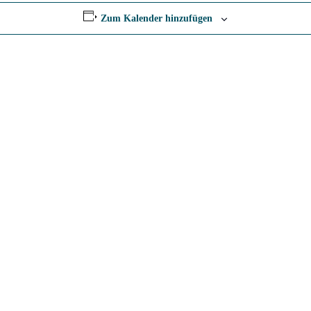
Zum Kalender hinzufügen
 Mitglieder, die Stoffenried lebendig machen. Bleiben Sie informiert u