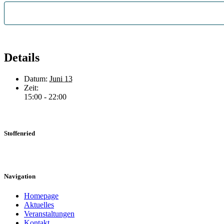
Details
Datum:
Juni 13
Zeit:
15:00 - 22:00
Stoffenried
Hier erfahren Sie mehr über die vielfältigen Angebote und engagierten
Navigation
Homepage
Aktuelles
Veranstaltungen
Kontakt