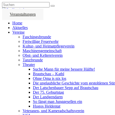
Veranstaltungen
Home
Aktuelles
Vereine
Faschingsfreunde
Freiwillige Feuerwehr
Kultur- und Heimatpflegeverein
Maschinengemeinschaft
Obst- und Keltereiverein
Tanzfreunde
Theater
Suche Mann für meine bessere Hälfte!
Brautschau – Kathl
Ohne Oma is nix los
Die unglaubliche Geschichte vom gestohlenen Sti
Der Latschenbauer Sepp auf Brautschau
Der 75. Geburtstag
Der Landgendarm
So fängt man Junggesellen ein
Hugos Heldentat
Veteranen- und Kameradschaftsverein