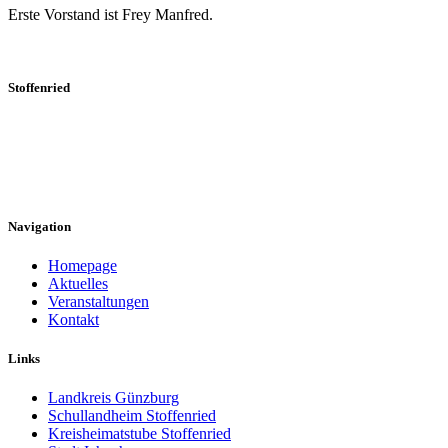
Erste Vorstand ist Frey Manfred.
Stoffenried
Hier erfahren Sie mehr über die vielfältigen Angebote und
engagierten Mitglieder, die Stoffenried lebendig machen. Bleiben
Sie informiert und beteiligen Sie sich an unserer Dorfgemeinschaft!
Navigation
Homepage
Aktuelles
Veranstaltungen
Kontakt
Links
Landkreis Günzburg
Schullandheim Stoffenried
Kreisheimatstube Stoffenried