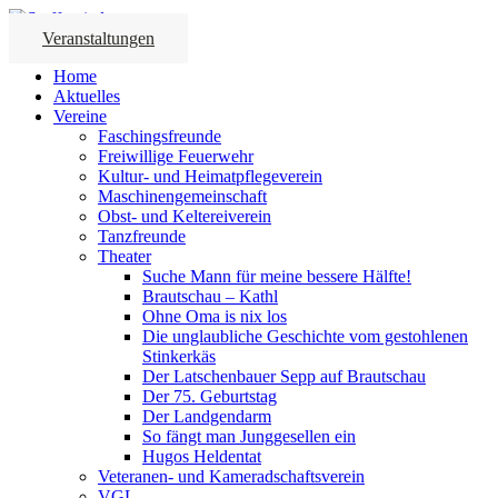
Veranstaltungen
Home
Aktuelles
Vereine
Faschingsfreunde
Freiwillige Feuerwehr
Kultur- und Heimatpflegeverein
Maschinengemeinschaft
Obst- und Keltereiverein
Tanzfreunde
Theater
Suche Mann für meine bessere Hälfte!
Brautschau – Kathl
Ohne Oma is nix los
Die unglaubliche Geschichte vom gestohlenen
Stinkerkäs
Der Latschenbauer Sepp auf Brautschau
Der 75. Geburtstag
Der Landgendarm
So fängt man Junggesellen ein
Hugos Heldentat
Veteranen- und Kameradschaftsverein
VGL