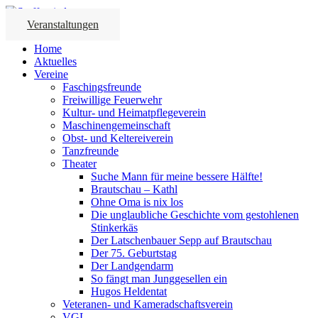
Veranstaltungen
Home
Aktuelles
Vereine
Faschingsfreunde
Freiwillige Feuerwehr
Kultur- und Heimatpflegeverein
Maschinengemeinschaft
Obst- und Keltereiverein
Tanzfreunde
Theater
Suche Mann für meine bessere Hälfte!
Brautschau – Kathl
Ohne Oma is nix los
Die unglaubliche Geschichte vom gestohlenen
Stinkerkäs
Der Latschenbauer Sepp auf Brautschau
Der 75. Geburtstag
Der Landgendarm
So fängt man Junggesellen ein
Hugos Heldentat
Veteranen- und Kameradschaftsverein
VGL