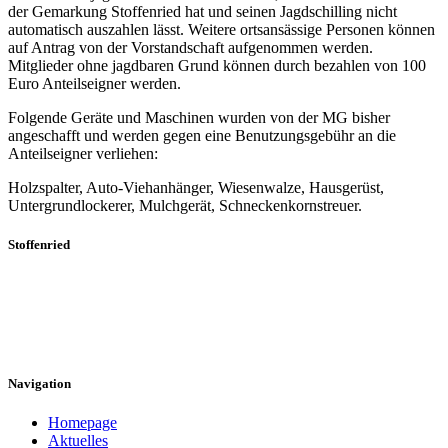
der Gemarkung Stoffenried hat und seinen Jagdschilling nicht
automatisch auszahlen lässt. Weitere ortsansässige Personen können
auf Antrag von der Vorstandschaft aufgenommen werden.
Mitglieder ohne jagdbaren Grund können durch bezahlen von 100
Euro Anteilseigner werden.
Folgende Geräte und Maschinen wurden von der MG bisher
angeschafft und werden gegen eine Benutzungsgebühr an die
Anteilseigner verliehen:
Holzspalter, Auto-Viehanhänger, Wiesenwalze, Hausgerüst,
Untergrundlockerer, Mulchgerät, Schneckenkornstreuer.
Stoffenried
Hier erfahren Sie mehr über die vielfältigen Angebote und
engagierten Mitglieder, die Stoffenried lebendig machen. Bleiben
Sie informiert und beteiligen Sie sich an unserer Dorfgemeinschaft!
Navigation
Homepage
Aktuelles