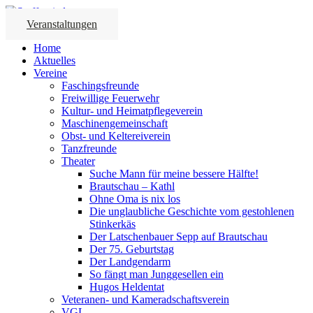
Veranstaltungen
Home
Aktuelles
Vereine
Faschingsfreunde
Freiwillige Feuerwehr
Kultur- und Heimatpflegeverein
Maschinengemeinschaft
Obst- und Keltereiverein
Tanzfreunde
Theater
Suche Mann für meine bessere Hälfte!
Brautschau – Kathl
Ohne Oma is nix los
Die unglaubliche Geschichte vom gestohlenen
Stinkerkäs
Der Latschenbauer Sepp auf Brautschau
Der 75. Geburtstag
Der Landgendarm
So fängt man Junggesellen ein
Hugos Heldentat
Veteranen- und Kameradschaftsverein
VGL