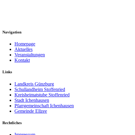
Hier erfahren Sie mehr über die vielfältigen Angebote und
engagierten Mitglieder, die Stoffenried lebendig machen. Bleiben
Sie informiert und beteiligen Sie sich an unserer Dorfgemeinschaft!
Navigation
Homepage
Aktuelles
Veranstaltungen
Kontakt
Links
Landkreis Günzburg
Schullandheim Stoffenried
Kreisheimatstube Stoffenried
Stadt Ichenhausen
Pfarrgemeinschaft Ichenhausen
Gemeinde Ellzee
Rechtliches
Impressum