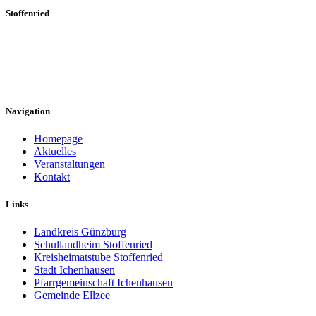
Stoffenried
Hier erfahren Sie mehr über die vielfältigen Angebote und
engagierten Mitglieder, die Stoffenried lebendig machen. Bleiben
Sie informiert und beteiligen Sie sich an unserer Dorfgemeinschaft!
Navigation
Homepage
Aktuelles
Veranstaltungen
Kontakt
Links
Landkreis Günzburg
Schullandheim Stoffenried
Kreisheimatstube Stoffenried
Stadt Ichenhausen
Pfarrgemeinschaft Ichenhausen
Gemeinde Ellzee