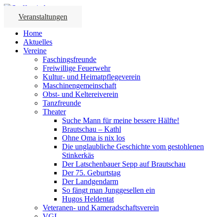
Veranstaltungen
Home
Aktuelles
Vereine
Faschingsfreunde
Freiwillige Feuerwehr
Kultur- und Heimatpflegeverein
Maschinengemeinschaft
Obst- und Keltereiverein
Tanzfreunde
Theater
Suche Mann für meine bessere Hälfte!
Brautschau – Kathl
Ohne Oma is nix los
Die unglaubliche Geschichte vom gestohlenen
Stinkerkäs
Der Latschenbauer Sepp auf Brautschau
Der 75. Geburtstag
Der Landgendarm
So fängt man Junggesellen ein
Hugos Heldentat
Veteranen- und Kameradschaftsverein
VGL