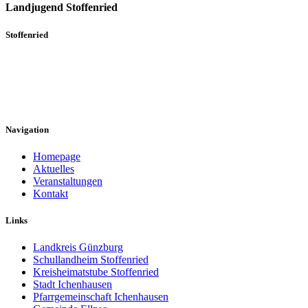
Landjugend Stoffenried
Stoffenried
Hier erfahren Sie mehr über die vielfältigen Angebote und
engagierten Mitglieder, die Stoffenried lebendig machen. Bleiben
Sie informiert und beteiligen Sie sich an unserer Dorfgemeinschaft!
Navigation
Homepage
Aktuelles
Veranstaltungen
Kontakt
Links
Landkreis Günzburg
Schullandheim Stoffenried
Kreisheimatstube Stoffenried
Stadt Ichenhausen
Pfarrgemeinschaft Ichenhausen