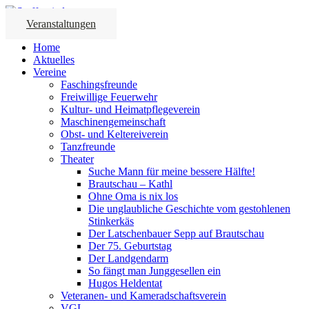
Veranstaltungen
Home
Aktuelles
Vereine
Faschingsfreunde
Freiwillige Feuerwehr
Kultur- und Heimatpflegeverein
Maschinengemeinschaft
Obst- und Keltereiverein
Tanzfreunde
Theater
Suche Mann für meine bessere Hälfte!
Brautschau – Kathl
Ohne Oma is nix los
Die unglaubliche Geschichte vom gestohlenen
Stinkerkäs
Der Latschenbauer Sepp auf Brautschau
Der 75. Geburtstag
Der Landgendarm
So fängt man Junggesellen ein
Hugos Heldentat
Veteranen- und Kameradschaftsverein
VGL