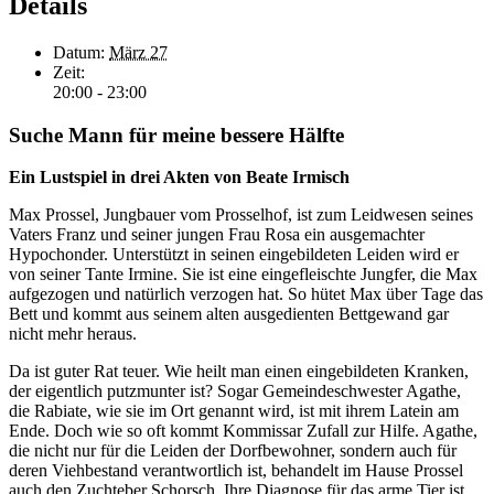
Details
Datum:
März 27
Zeit:
20:00 - 23:00
Suche Mann für meine bessere Hälfte
Ein Lustspiel in drei Akten von Beate Irmisch
Max Prossel, Jungbauer vom Prosselhof, ist zum Leidwesen seines
Vaters Franz und seiner jungen Frau Rosa ein ausgemachter
Hypochonder. Unterstützt in seinen eingebildeten Leiden wird er
von seiner Tante Irmine. Sie ist eine eingefleischte Jungfer, die Max
aufgezogen und natürlich verzogen hat. So hütet Max über Tage das
Bett und kommt aus seinem alten ausgedienten Bettgewand gar
nicht mehr heraus.
Da ist guter Rat teuer. Wie heilt man einen eingebildeten Kranken,
der eigentlich putzmunter ist? Sogar Gemeindeschwester Agathe,
die Rabiate, wie sie im Ort genannt wird, ist mit ihrem Latein am
Ende. Doch wie so oft kommt Kommissar Zufall zur Hilfe. Agathe,
die nicht nur für die Leiden der Dorfbewohner, sondern auch für
deren Viehbestand verantwortlich ist, behandelt im Hause Prossel
auch den Zuchteber Schorsch. Ihre Diagnose für das arme Tier ist